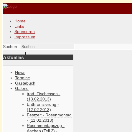
Home
Links
Sponsoren
Impressum
Suchen...
Aktuelles
News
Termine
Gästebuch
Galerie
trad. Fischessen -
(13.02.2013)
Enthronisierung -
(12.02.2013)
Festzelt - Rosenmontag
- (11.02.2013)
Rosenmontagszug -
Aachen (Teil 2) -